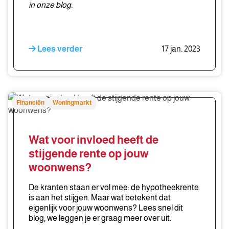
niet?
in onze blog.
Lees verder
17 jan. 2023
Wat
Financiën
Woningmarkt
voor
invloed
heeft
Wat voor invloed heeft de
de
stijgende rente op jouw
stijgende
woonwens?
rente
op
De kranten staan er vol mee: de hypotheekrente
jouw
is aan het stijgen. Maar wat betekent dat
woonwens?
eigenlijk voor jouw woonwens? Lees snel dit
blog, we leggen je er graag meer over uit.