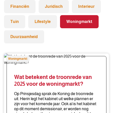
Financiën
Juridisch
Interieur
Tuin
Lifestyle
Woningmarkt
Duurzaamheid
Wat
Woningmarkt
betekent
de
troonrede
Wat betekent de troonrede van
van
2025 voor de woningmarkt?
2025
voor
Op Prinsjesdag sprak de Koning de troonrede
de
uit. Hierin legt het kabinet uit welke plannen er
zijn voor het komende jaar. Ook al is het kabinet
woningmarkt?
op dit moment demissionair, er worden nog