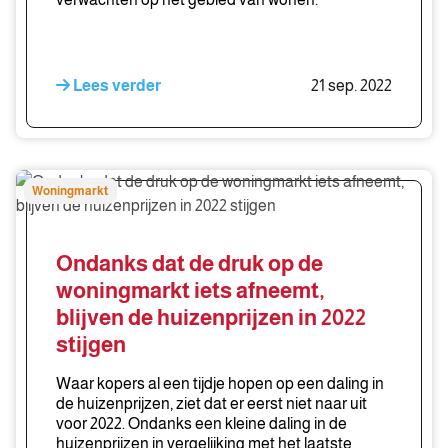
Lees verder
21 sep. 2022
Ondanks
Woningmarkt
dat
de
druk
Ondanks dat de druk op de
op
woningmarkt iets afneemt,
de
blijven de huizenprijzen in 2022
woningmarkt
stijgen
iets
afneemt,
Waar kopers al een tijdje hopen op een daling in
blijven
de huizenprijzen, ziet dat er eerst niet naar uit
de
voor 2022. Ondanks een kleine daling in de
huizenprijzen in vergelijking met het laatste
huizenprijzen