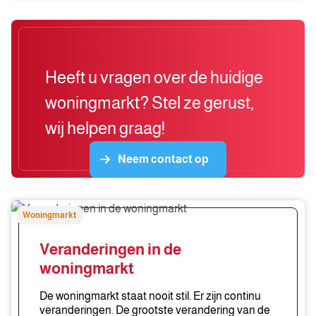
Heeft u vragen over de huidige
woningmarkt? Stel ze gerust,
wij helpen graag!
Neem contact op
Veranderingen
Woningmarkt
in
de
Veranderingen in de
woningmarkt
woningmarkt
De woningmarkt staat nooit stil. Er zijn continu
veranderingen. De grootste verandering van de