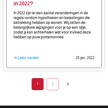
voor
in 2022?
jouw
thuis
In 2022 zijn er een aantal veranderingen in de
in
regels rondom hypotheken en belastingen die
betrekking hebben op wonen. Wij zetten de
2022?
belangrijkste wijzigingen voor je op een rijtje,
zodat jij kan achterhalen wat voor invloed deze
hebben op jouw portemonnee.
Lees verder
28 jan. 2022
1
2