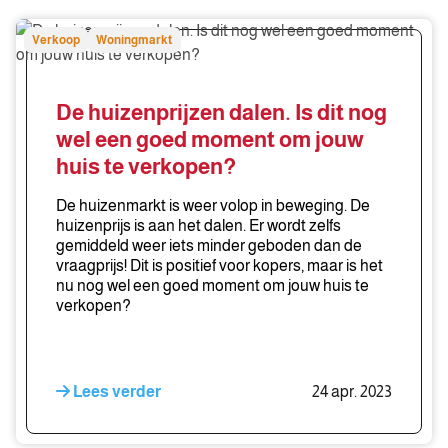
De
Verkoop
Woningmarkt
huizenprijzen
dalen.
Is
De huizenprijzen dalen. Is dit nog
dit
wel een goed moment om jouw
nog
huis te verkopen?
wel
een
De huizenmarkt is weer volop in beweging. De
goed
huizenprijs is aan het dalen. Er wordt zelfs
moment
gemiddeld weer iets minder geboden dan de
vraagprijs! Dit is positief voor kopers, maar is het
om
nu nog wel een goed moment om jouw huis te
jouw
verkopen?
huis
te
verkopen?
Lees verder
24 apr. 2023