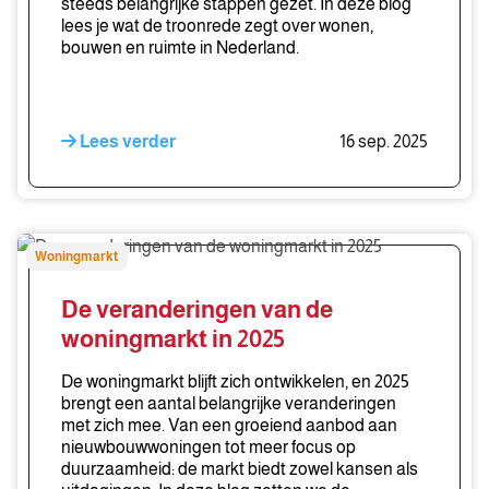
steeds belangrijke stappen gezet. In deze blog
lees je wat de troonrede zegt over wonen,
bouwen en ruimte in Nederland.
Lees verder
16 sep. 2025
De
Woningmarkt
veranderingen
van
De veranderingen van de
de
woningmarkt in 2025
woningmarkt
in
De woningmarkt blijft zich ontwikkelen, en 2025
2025
brengt een aantal belangrijke veranderingen
met zich mee. Van een groeiend aanbod aan
nieuwbouwwoningen tot meer focus op
duurzaamheid: de markt biedt zowel kansen als