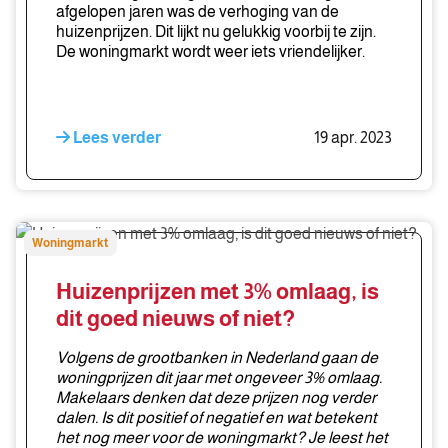
afgelopen jaren was de verhoging van de
huizenprijzen. Dit lijkt nu gelukkig voorbij te zijn.
De woningmarkt wordt weer iets vriendelijker.
Lees verder
19 apr. 2023
Huizenprijzen
Woningmarkt
met
3%
Huizenprijzen met 3% omlaag, is
omlaag,
dit goed nieuws of niet?
is
dit
Volgens de grootbanken in Nederland gaan de
goed
woningprijzen dit jaar met ongeveer 3% omlaag.
Makelaars denken dat deze prijzen nog verder
nieuws
dalen. Is dit positief of negatief en wat betekent
of
het nog meer voor de woningmarkt?
Je leest het