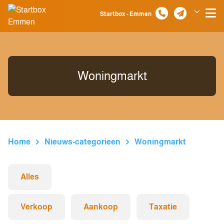
Spring naar inhoud
Startbox - Emmen
Klazienaveen
Woningmarkt
Home
Nieuws-categorieen
Woningmarkt
Alles
Verkoop
Aankoop
Taxatie