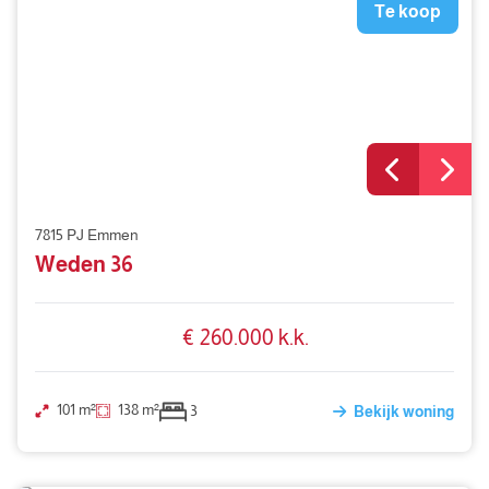
Te koop
7815 PJ Emmen
Weden 36
€ 260.000 k.k.
101 m²
138 m²
3
Bekijk woning