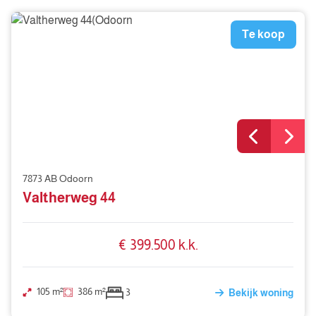
Te koop
7873 AB Odoorn
Valtherweg 44
€ 399.500 k.k.
105 m²
386 m²
3
Bekijk woning