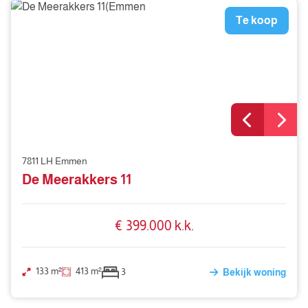
Te koop
7811 LH Emmen
De Meerakkers 11
€ 399.000 k.k.
133 m²
413 m²
3
Bekijk woning