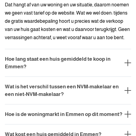
Dat hangt af van uw woning en uw situatie, daarom noemen
we geen vast tarief op de website. Wat we wel doen: tijdens
de gratis waardebepaling hoort u precies wat de verkoop
van uw huis gaat kosten en wat u daarvoor terugkrijgt. Geen
verrassingen achteraf, u weet vooraf waar u aan toe bent.
Hoe lang staat een huis gemiddeld te koop in
Emmen?
Woningen in Emmen worden over het algemeen snel
Wat is het verschil tussen een NVM-makelaar en
verkocht. De vraag is nog altijd groter dan het aanbod,
een niet-NVM-makelaar?
waardoor de markt in Drenthe zelfs iets krapper is dan het
landelijk gemiddelde. Hoe snel uw huis weggaat, hangt
Een NVM-makelaar is aangesloten bij de grootste
vooral af van de vraagprijs, de staat van de woning en de
Hoe is de woningmarkt in Emmen op dit moment?
brancheorganisatie van Nederland en moet zich houden
presentatie. Een instapklare, energiezuinige woning met een
aan vaste gedragsregels, opleidingseisen en een
De markt is nog altijd krap, maar er komt meer beweging in.
realistische vraagprijs staat zelden lang te koop.
klachtenregeling. Ook heeft u toegang tot het NVM-
Wat kost een huis gemiddeld in Emmen?