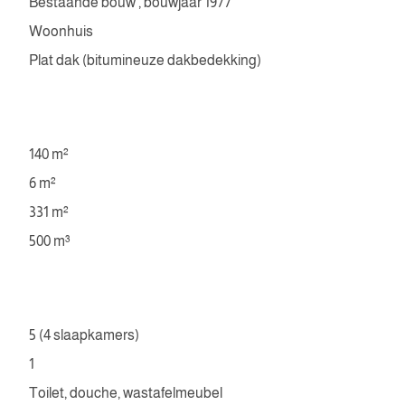
Bestaande bouw , bouwjaar 1977
Woonhuis
Plat dak (bitumineuze dakbedekking)
140 m²
6 m²
331 m²
500 m³
5 (4 slaapkamers)
1
Toilet, douche, wastafelmeubel