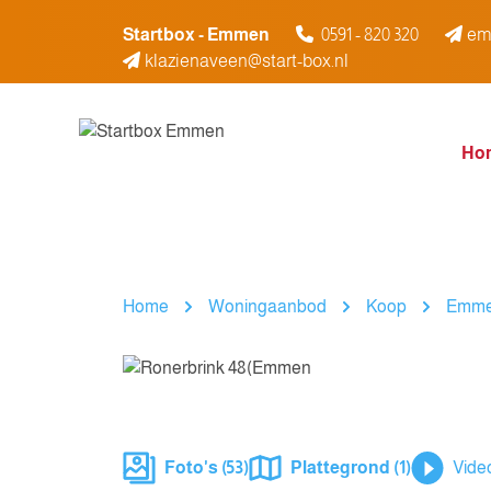
Spring naar inhoud
Startbox - Emmen
0591 - 820 320
em
klazienaveen@start-box.nl
Ho
Home
Woningaanbod
Koop
Emm
Foto's (53)
Plattegrond (1)
Vide