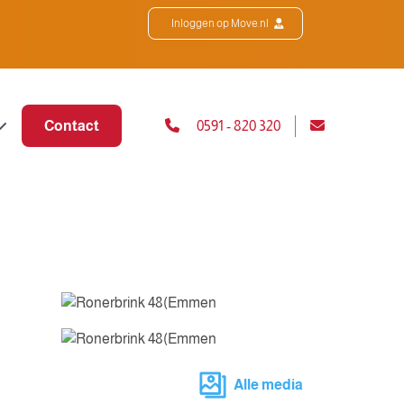
Inloggen op Move.nl
Contact
0591 - 820 320
Alle media