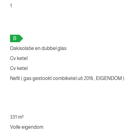
1
B
Dakisolatie en dubbel glas
Cv ketel
Cv ketel
Nefit ( gas gestookt combiketel uit 2016 , EIGENDOM )
331 m²
Volle eigendom