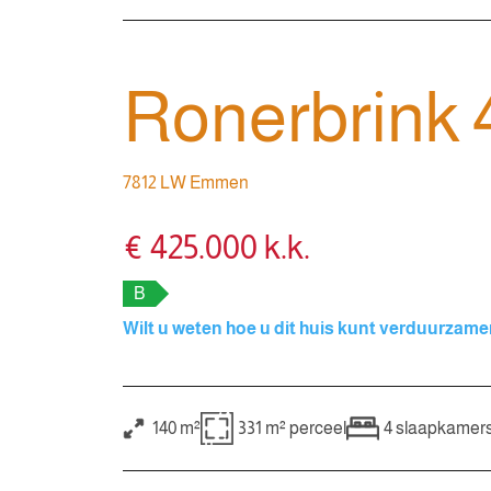
Ronerbrink 
7812 LW Emmen
€ 425.000 k.k.
B
Wilt u weten hoe u dit huis kunt verduurzam
140 m²
331 m²
perceel
4
slaapkamer