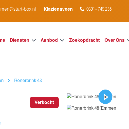
men@start-box.nl
Klazienaveen
0591 - 745 236
me
Diensten
Aanbod
Zoekopdracht
Over Ons
en
Ronerbrink 48
Verkocht
o