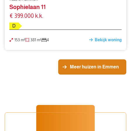
Sophielaan 11
€ 399.000 k.k.
D
153 m²
381 m²
4
Bekijk woning
Meer huizen in Emmen