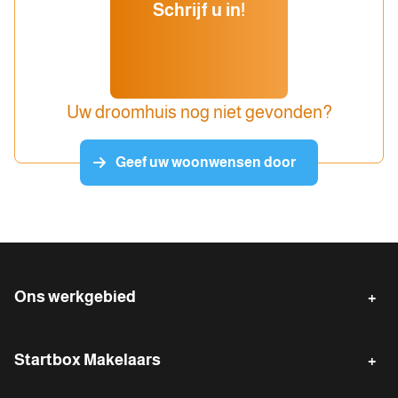
Schrijf u in!
Uw droomhuis nog niet gevonden?
Geef uw woonwensen door
Ons werkgebied
Emmen
Klazienaveen
Startbox Makelaars
Emmer-Compascuum
Erica