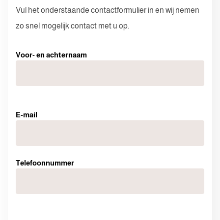
Vul het onderstaande contactformulier in en wij nemen
zo snel mogelijk contact met u op.
Voor- en achternaam
Telefoonnummer
E-mail
E-mail
Telefoonnummer
Ik ga akkoord met de privacyverklaring
Verzenden