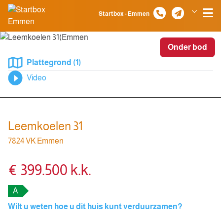
Spring naar inhoud
Startbox - Emmen
Klazienaveen
Onder bod
Plattegrond (1)
Video
Leemkoelen 31
7824 VK Emmen
€ 399.500 k.k.
A
Wilt u weten hoe u dit huis kunt verduurzamen?