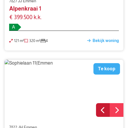
7827 JJ Emmen
Alpenkraai 1
€ 399.500 k.k.
A
121 m²
320 m²
4
Bekijk woning
Te koop
7822 JH Emmen