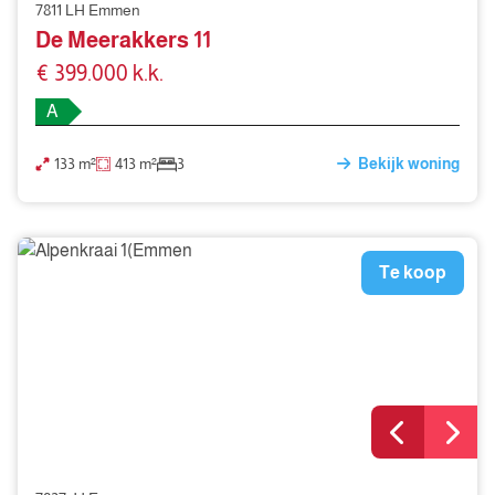
7811 LH Emmen
De Meerakkers 11
€ 399.000 k.k.
A
133 m²
413 m²
3
Bekijk woning
Te koop