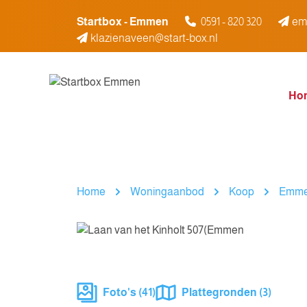
Spring naar inhoud
Startbox - Emmen
0591 - 820 320
em
klazienaveen@start-box.nl
Ho
Home
Woningaanbod
Koop
Emm
Foto's (41)
Plattegronden (3)