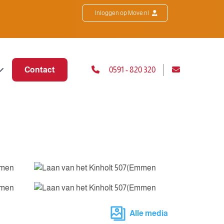
Inloggen op Move.nl
Contact
0591 - 820 320
Alle media