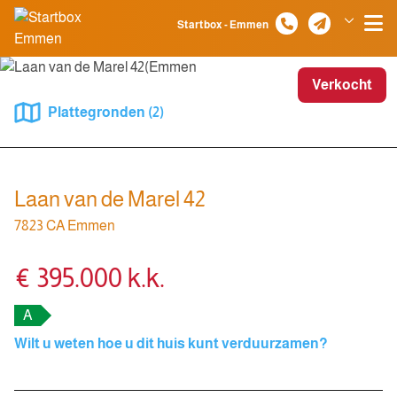
Spring naar inhoud
Startbox - Emmen
Klazienaveen
Verkocht
Plattegronden (2)
Laan van de Marel 42
7823 CA Emmen
€ 395.000 k.k.
A
Wilt u weten hoe u dit huis kunt verduurzamen?