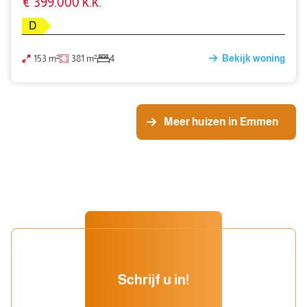
€ 399.000 k.k.
D
153 m²
381 m²
4
Bekijk woning
Meer huizen in Emmen
Schrijf u in!