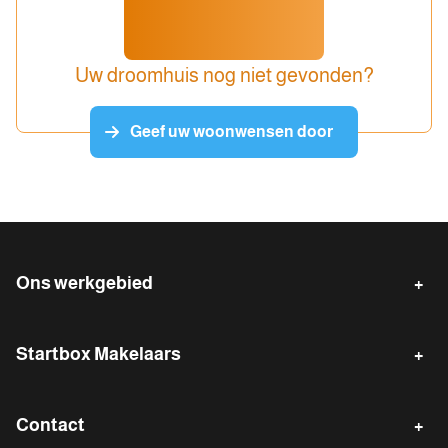
Uw droomhuis nog niet gevonden?
Geef uw woonwensen door
Ons werkgebied
Emmen
Klazienaveen
Startbox Makelaars
Emmer-Compascuum
Erica
Verkopen
Gratis waardebepaling
Nieuw-Weerdinge
Zwartemeer
Contact
Waarde indicatie
Gratis zoekservice