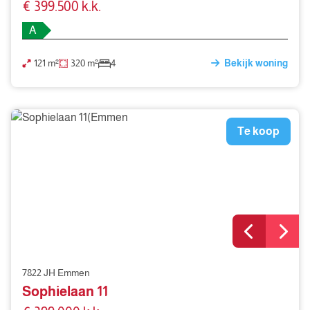
€ 399.500 k.k.
A
121 m²
320 m²
4
Bekijk woning
Te koop
7822 JH Emmen
Sophielaan 11