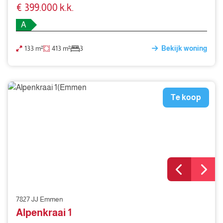
€ 399.000 k.k.
A
133 m²
413 m²
3
Bekijk woning
Te koop
7827 JJ Emmen
Alpenkraai 1