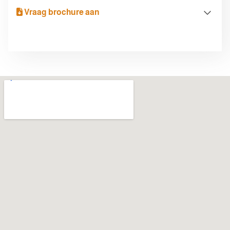
Vraag brochure aan
Brochure aanvragen
Voor- en achternaam
Telefoonnummer
E-mail