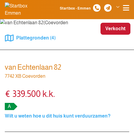
Spring naar inhoud
Startbox - Emmen
Klazienaveen
Verkocht
Plattegronden (4)
van Echtenlaan 82
7742 XB Coevorden
€ 339.500 k.k.
A
Wilt u weten hoe u dit huis kunt verduurzamen?