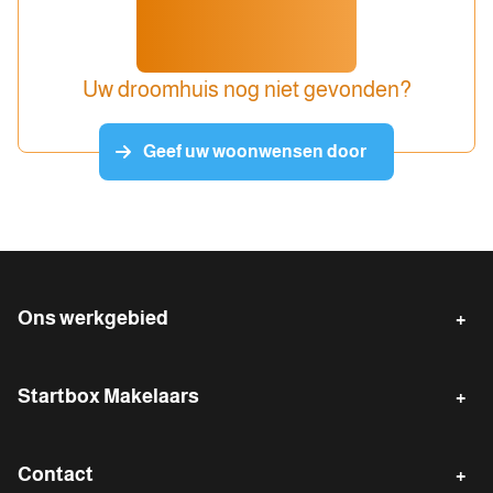
Uw droomhuis nog niet gevonden?
Geef uw woonwensen door
Ons werkgebied
Emmen
Klazienaveen
Startbox Makelaars
Emmer-Compascuum
Erica
Verkopen
Gratis waardebepaling
Nieuw-Weerdinge
Zwartemeer
Contact
Waarde indicatie
Gratis zoekservice