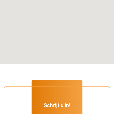
Ik ga akkoord met de privacyverklaring
Verzenden
Schrijf u in!