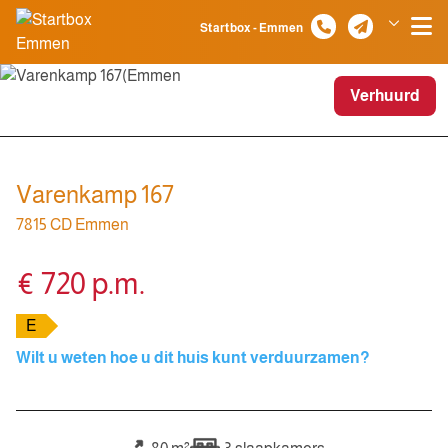
Spring naar inhoud
Startbox - Emmen
Klazienaveen
Verhuurd
Varenkamp 167
7815 CD Emmen
€ 720 p.m.
E
Wilt u weten hoe u dit huis kunt verduurzamen?