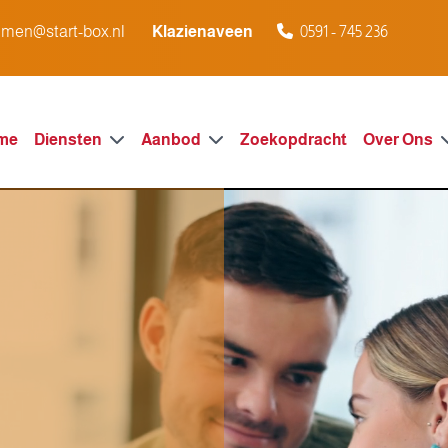
men@start-box.nl
Klazienaveen
0591 - 745 236
me
Diensten
Aanbod
Zoekopdracht
Over Ons