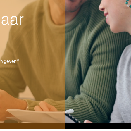
aar
en geven?