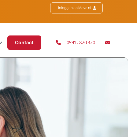
Inloggen op Move.nl
Contact
0591 - 820 320