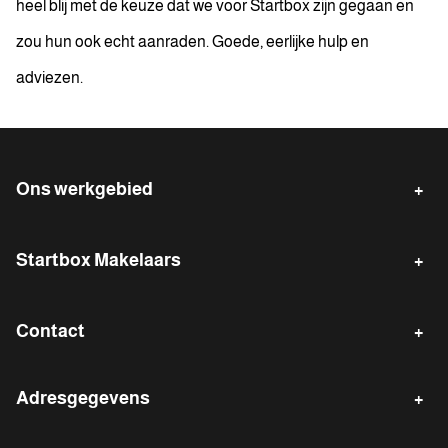
heel blij met de keuze dat we voor Startbox zijn gegaan en
zou hun ook echt aanraden. Goede, eerlijke hulp en
adviezen.
Ons werkgebied
Emmen
Klazienaveen
Startbox Makelaars
Emmer-Compascuum
Erica
Verkopen
Gratis waardebepaling
Nieuw-Weerdinge
Zwartemeer
Contact
Waarde indicatie
Gratis zoekservice
Nieuw-Dordrecht
Barger-Compascuum
Kantoor Emmen
Reviews van onze klanten
Adresgegevens
0591 - 820 320
emmen@start-box.nl
Startbox - Emmen