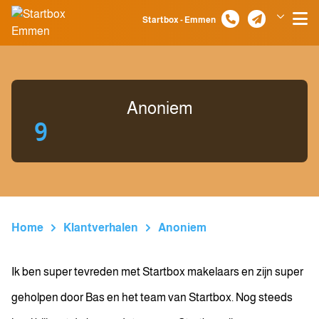
Spring naar inhoud
Startbox - Emmen
Klazienaveen
Anoniem
9
Home
Klantverhalen
Anoniem
Ik ben super tevreden met Startbox makelaars en zijn super
geholpen door Bas en het team van Startbox. Nog steeds