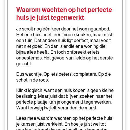
op
Waarom wachten op het perfecte
het
huis je juist tegenwerkt
perfecte
huis
Je scrolt nog één keer door het woningaanbod.
je
Het ene huis heeft een mooie keuken, maar mist
een tuin. Dat andere huis ligt perfect, maar voelt
juist
net niet goed. En dan is er die ene woning die
tegenwerkt
bijna alles heeft… En toch ontbreekt er iets
onbestemds. Het gevoel van liefde op het eerste
gezicht.
Dus wacht je. Op iets beters, completers. Op die
schot in de roos.
Klinkt logisch, want een huis kopen is geen kleine
beslissing. Maar juist dat blijven zoeken naar het
perfecte plaatje kan je ongemerkt tegenwerken.
Want terwijl jij twijfelt, verandert de markt.
Lees mee waarom wachten op het perfecte huis
je kansen juist verkleint. En hoe je juist wel tot
een keuze komt die goed voelt en kloppend is.