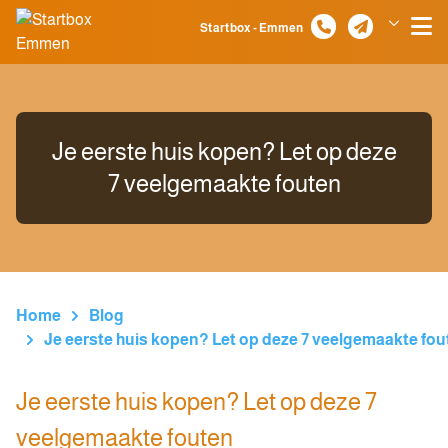
Spring naar inhoud
Startbox - Emmen
Klazienaveen
Je eerste huis kopen? Let op deze
7 veelgemaakte fouten
Home
Blog
Je eerste huis kopen? Let op deze 7 veelgemaakte fou
Je eerste huis kopen? Let op deze 7
veelgemaakte fouten