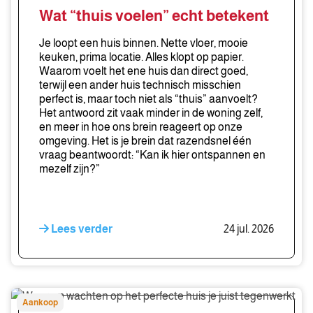
voelen”
Wat “thuis voelen” echt betekent
echt
betekent
Je loopt een huis binnen. Nette vloer, mooie
keuken, prima locatie. Alles klopt op papier.
Waarom voelt het ene huis dan direct goed,
terwijl een ander huis technisch misschien
perfect is, maar toch niet als “thuis” aanvoelt?
Het antwoord zit vaak minder in de woning zelf,
en meer in hoe ons brein reageert op onze
omgeving. Het is je brein dat razendsnel één
vraag beantwoordt: “Kan ik hier ontspannen en
mezelf zijn?”
Lees verder
24 jul. 2026
Waarom
Aankoop
wachten