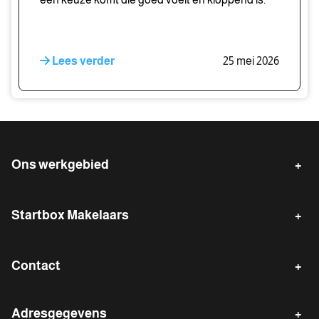
Lees verder
25 mei 2026
Ons werkgebied
Emmen
Klazienaveen
Startbox Makelaars
Emmer-Compascuum
Erica
Verkopen
Gratis waardebepaling
Nieuw-Weerdinge
Zwartemeer
Contact
Waarde indicatie
Gratis zoekservice
Nieuw-Dordrecht
Barger-Compascuum
Kantoor Emmen
Reviews van onze klanten
Adresgegevens