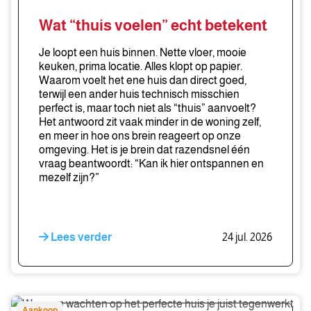
“thuis
voelen”
Wat “thuis voelen” echt betekent
echt
betekent
Je loopt een huis binnen. Nette vloer, mooie
keuken, prima locatie. Alles klopt op papier.
Waarom voelt het ene huis dan direct goed,
terwijl een ander huis technisch misschien
perfect is, maar toch niet als “thuis” aanvoelt?
Het antwoord zit vaak minder in de woning zelf,
en meer in hoe ons brein reageert op onze
omgeving. Het is je brein dat razendsnel één
vraag beantwoordt: “Kan ik hier ontspannen en
mezelf zijn?”
Lees verder
24 jul. 2026
Waarom
Aankoop