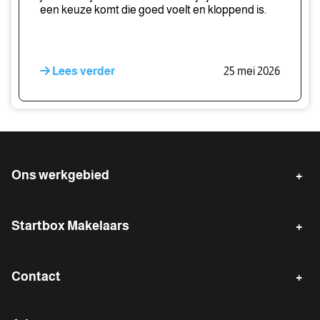
een keuze komt die goed voelt en kloppend is.
Lees verder
25 mei 2026
Ons werkgebied
Emmen
Klazienaveen
Startbox Makelaars
Emmer-Compascuum
Erica
Verkopen
Gratis waardebepaling
Nieuw-Weerdinge
Zwartemeer
Contact
Waarde indicatie
Gratis zoekservice
Nieuw-Dordrecht
Barger-Compascuum
Kantoor Emmen
Reviews van onze klanten