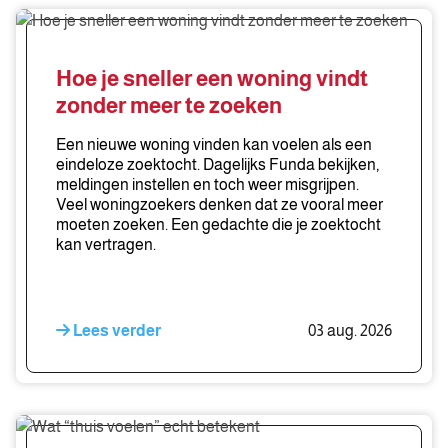
Hoe
je
sneller
Hoe je sneller een woning vindt
een
zonder meer te zoeken
woning
vindt
Een nieuwe woning vinden kan voelen als een
zonder
eindeloze zoektocht. Dagelijks Funda bekijken,
meldingen instellen en toch weer misgrijpen.
meer
Veel woningzoekers denken dat ze vooral meer
te
moeten zoeken. Een gedachte die je zoektocht
zoeken
kan vertragen.
Lees verder
03 aug. 2026
Wat