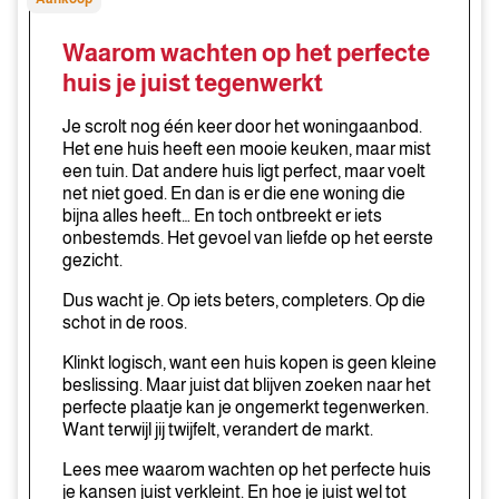
wachten
op
Waarom wachten op het perfecte
het
huis je juist tegenwerkt
perfecte
huis
Je scrolt nog één keer door het woningaanbod.
je
Het ene huis heeft een mooie keuken, maar mist
een tuin. Dat andere huis ligt perfect, maar voelt
juist
net niet goed. En dan is er die ene woning die
tegenwerkt
bijna alles heeft… En toch ontbreekt er iets
onbestemds. Het gevoel van liefde op het eerste
gezicht.
Dus wacht je. Op iets beters, completers. Op die
schot in de roos.
Klinkt logisch, want een huis kopen is geen kleine
beslissing. Maar juist dat blijven zoeken naar het
perfecte plaatje kan je ongemerkt tegenwerken.
Want terwijl jij twijfelt, verandert de markt.
Lees mee waarom wachten op het perfecte huis
je kansen juist verkleint. En hoe je juist wel tot