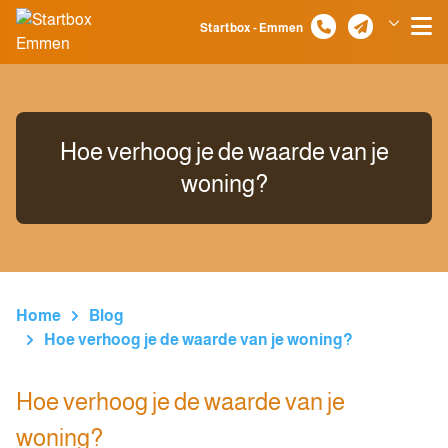
Spring naar inhoud
Startbox - Emmen
Klazienaveen
Hoe verhoog je de waarde van je
woning?
Home
Blog
Hoe verhoog je de waarde van je woning?
Hoe verhoog je de waarde van je
woning?