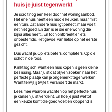
het
huis je juist tegenwerkt
perfecte
huis
Je scrolt nog één keer door het woningaanbod.
je
Het ene huis heeft een mooie keuken, maar mist
een tuin. Dat andere huis ligt perfect, maar voelt
juist
net niet goed. En dan is er die ene woning die
tegenwerkt
bijna alles heeft… En toch ontbreekt er iets
onbestemds. Het gevoel van liefde op het eerste
gezicht.
Dus wacht je. Op iets beters, completers. Op die
schot in de roos.
Klinkt logisch, want een huis kopen is geen kleine
beslissing. Maar juist dat blijven zoeken naar het
perfecte plaatje kan je ongemerkt tegenwerken.
Want terwijl jij twijfelt, verandert de markt.
Lees mee waarom wachten op het perfecte huis
je kansen juist verkleint. En hoe je juist wel tot
een keuze komt die goed voelt en kloppend is.