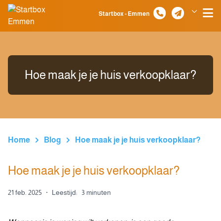
Spring naar inhoud
Startbox - Emmen
Klazienaveen
Hoe maak je je huis verkoopklaar?
Home
Blog
Hoe maak je je huis verkoopklaar?
Hoe maak je je huis verkoopklaar?
21 feb. 2025
·
Leestijd:
3 minuten