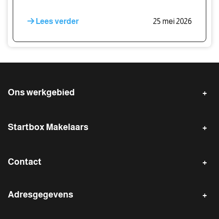
Lees verder
25 mei 2026
Ons werkgebied
Emmen
Klazienaveen
Startbox Makelaars
Emmer-Compascuum
Erica
Verkopen
Gratis waardebepaling
Nieuw-Weerdinge
Zwartemeer
Contact
Waarde indicatie
Gratis zoekservice
Nieuw-Dordrecht
Barger-Compascuum
Kantoor Emmen
Reviews van onze klanten
Adresgegevens
0591 - 820 320
emmen@start-box.nl
Startbox - Emmen