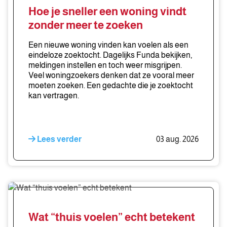
sneller
Hoe je sneller een woning vindt
een
zonder meer te zoeken
woning
vindt
Een nieuwe woning vinden kan voelen als een
zonder
eindeloze zoektocht. Dagelijks Funda bekijken,
meldingen instellen en toch weer misgrijpen.
meer
Veel woningzoekers denken dat ze vooral meer
te
moeten zoeken. Een gedachte die je zoektocht
zoeken
kan vertragen.
Lees verder
03 aug. 2026
Wat
“thuis
voelen”
Wat “thuis voelen” echt betekent
echt