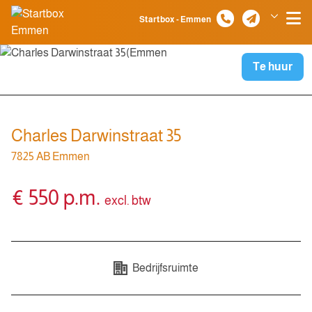
Spring naar inhoud
Startbox - Emmen
Klazienaveen
Te huur
Charles Darwinstraat 35
7825 AB Emmen
€ 550 p.m.
excl. btw
Bedrijfsruimte