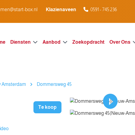
men@start-box.nl
Klazienaveen
0591 - 745 236
me
Diensten
Aanbod
Zoekopdracht
Over Ons
w Amsterdam
Dommersweg 45
Te koop
ideo