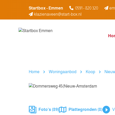
Spring naar inhoud
Startbox - Emmen
0591 - 820 320
em
klazienaveen@start-box.nl
Ho
Home
Woningaanbod
Koop
Nieu
Foto's (89)
Plattegronden (8)
V