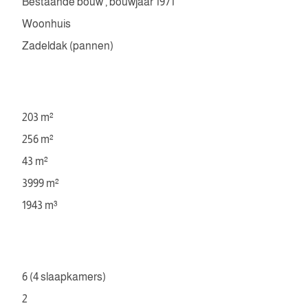
Bestaande bouw , bouwjaar 1971
Woonhuis
Zadeldak (pannen)
203 m²
256 m²
43 m²
3999 m²
1943 m³
6 (4 slaapkamers)
2