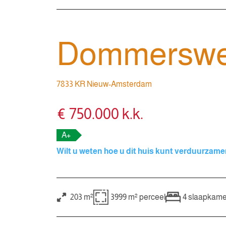
Dommerswe
7833 KR Nieuw-Amsterdam
€ 750.000 k.k.
A+
Wilt u weten hoe u dit huis kunt verduurzam
203 m²
3999 m²
perceel
4
slaapkame