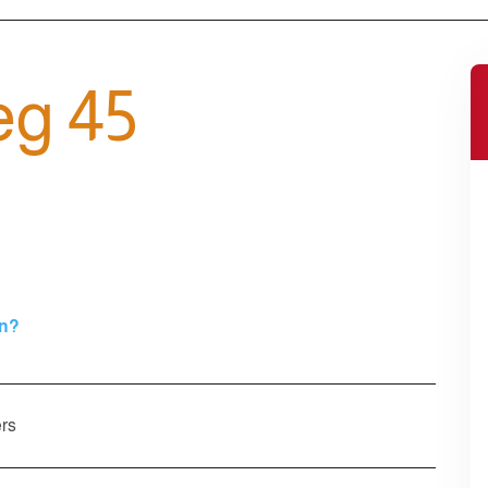
g 45
en?
rs