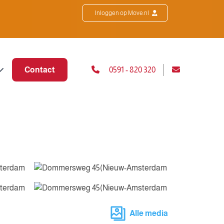
Inloggen op Move.nl
Contact
0591 - 820 320
Alle media