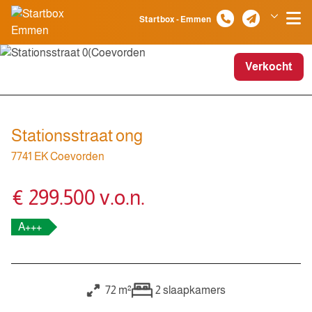
Spring naar inhoud
Startbox - Emmen
Klazienaveen
Verkocht
Stationsstraat ong
7741 EK Coevorden
€ 299.500 v.o.n.
A+++
72 m²
2
slaapkamers