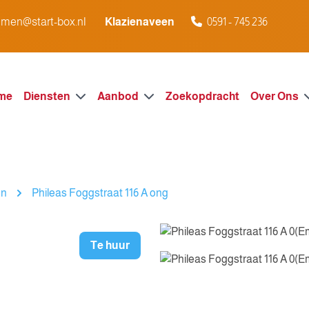
men@start-box.nl
Klazienaveen
0591 - 745 236
me
Diensten
Aanbod
Zoekopdracht
Over Ons
n
Phileas Foggstraat 116 A ong
Te huur