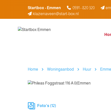
Spring naar inhoud
Startbox - Emmen
0591 - 820 320
em
klazienaveen@start-box.nl
Ho
Home
Woningaanbod
Huur
Emme
Foto's (12)