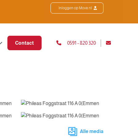
Inloggen op Move.nl
Contact
0591 - 820 320
Alle media