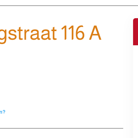
straat 116 A
en?