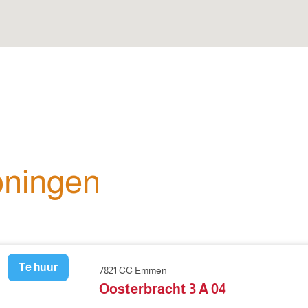
oningen
Te huur
7821 CC Emmen
Oosterbracht 3 A 04