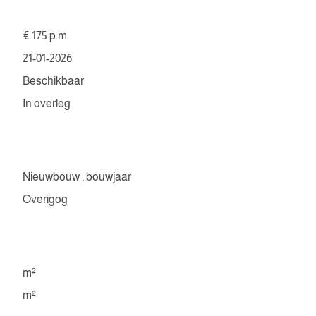
€ 175 p.m.
21-01-2026
Beschikbaar
In overleg
Nieuwbouw , bouwjaar
Overigog
m²
m²