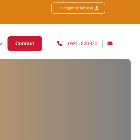
Inloggen op Move.nl
Contact
0591 - 820 320