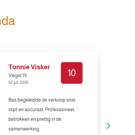
nda
Tonnie Visker
Ano
10
Vlegel 19
Stuifz
02 jul. 2026
24 jun.
Bas begeleidde de verkoop snel,
We heb
stipt en accuraat. Professioneel,
erg pr
betrokken en prettig in de
kwam v
samenwerking.
deskun