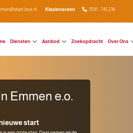
men@start-box.nl
Klazienaveen
0591 - 745 236
me
Diensten
Aanbod
Zoekopdracht
Over Ons
in Emmen e.o.
 nieuwe start
 is een grote stap. Daar nemen wij de