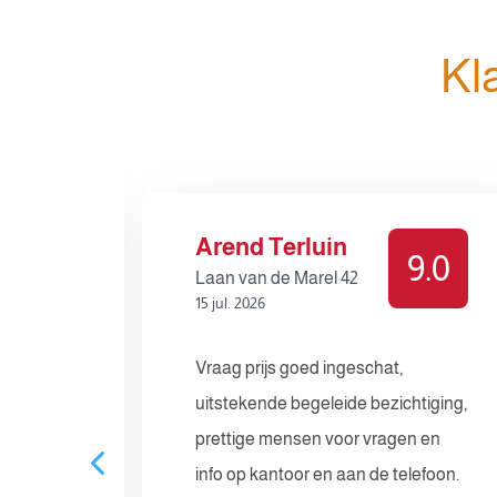
Kl
Arend Terluin
8.5
9.0
Laan van de Marel 42
15 jul. 2026
Vraag prijs goed ingeschat,
gen
uitstekende begeleide bezichtiging,
ds
prettige mensen voor vragen en
 erg
info op kantoor en aan de telefoon.