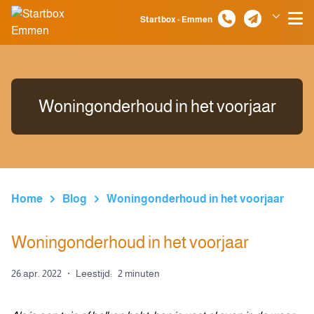
Spring naar inhoud
Startbox - Emmen
Klazienaveen
Woningonderhoud in het voorjaar
Home
Blog
Woningonderhoud in het voorjaar
Woningonderhoud in het voorjaar
26 apr. 2022
·
Leestijd:
2 minuten