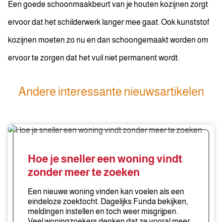
Een goede schoonmaakbeurt van je houten kozijnen zorgt
ervoor dat het schilderwerk langer mee gaat. Ook kunststof
kozijnen moeten zo nu en dan schoongemaakt worden om
ervoor te zorgen dat het vuil niet permanent wordt.
Andere interessante nieuwsartikelen
Hoe
je
sneller
Hoe je sneller een woning vindt
een
zonder meer te zoeken
woning
vindt
Een nieuwe woning vinden kan voelen als een
zonder
eindeloze zoektocht. Dagelijks Funda bekijken,
meldingen instellen en toch weer misgrijpen.
meer
Veel woningzoekers denken dat ze vooral meer