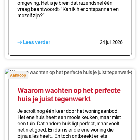
omgeving. Het is je brein dat razendsnel één
vraag beantwoordt: “Kan ik hier ontspannen en
mezelf zijn?”
Lees verder
24 jul. 2026
Waarom
Aankoop
wachten
op
Waarom wachten op het perfecte
het
huis je juist tegenwerkt
perfecte
huis
Je scrolt nog één keer door het woningaanbod.
je
Het ene huis heeft een mooie keuken, maar mist
een tuin. Dat andere huis ligt perfect, maar voelt
juist
net niet goed. En dan is er die ene woning die
tegenwerkt
bijna alles heeft… En toch ontbreekt er iets