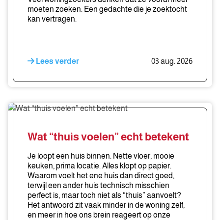
te
moeten zoeken. Een gedachte die je zoektocht
zoeken
kan vertragen.
Lees verder
03 aug. 2026
Wat
“thuis
voelen”
Wat “thuis voelen” echt betekent
echt
betekent
Je loopt een huis binnen. Nette vloer, mooie
keuken, prima locatie. Alles klopt op papier.
Waarom voelt het ene huis dan direct goed,
terwijl een ander huis technisch misschien
perfect is, maar toch niet als “thuis” aanvoelt?
Het antwoord zit vaak minder in de woning zelf,
en meer in hoe ons brein reageert op onze