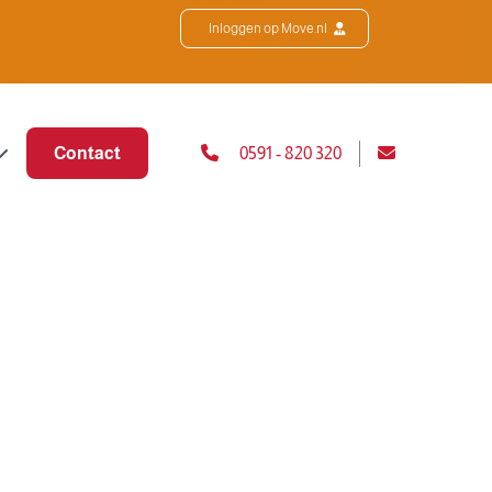
Inloggen op Move.nl
Contact
0591 - 820 320