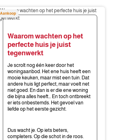
aarom
Aankoop
achten
p
t
Waarom wachten op het
rfecte
perfecte huis je juist
is
tegenwerkt
st
Je scrolt nog één keer door het
genwerkt
woningaanbod. Het ene huis heeft een
mooie keuken, maar mist een tuin. Dat
andere huis ligt perfect, maar voelt net
niet goed. En dan is er die ene woning
die bijna alles heeft… En toch ontbreekt
er iets onbestemds. Het gevoel van
liefde op het eerste gezicht.
Dus wacht je. Op iets beters,
completers. Op die schot in de roos.