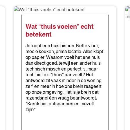
Wat
W
“thuis
w
voelen”
o
Wat “thuis voelen” echt
echt
he
betekent
betekent
pe
hu
Je loopt een huis binnen. Nette vloer,
je
mooie keuken, prima locatie. Alles klopt
op papier. Waarom voelt het ene huis
jui
dan direct goed, terwijl een ander huis
te
technisch misschien perfect is, maar
toch niet als “thuis” aanvoelt? Het
antwoord zit vaak minder in de woning
zelf, en meer in hoe ons brein reageert
op onze omgeving. Het is je brein dat
razendsnel één vraag beantwoordt:
“Kan ik hier ontspannen en mezelf
zijn?”