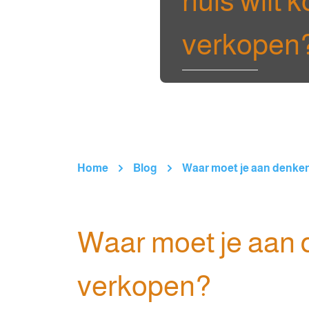
huis wilt 
verkopen
Home
Blog
Waar moet je aan denken 
Waar moet je aan d
verkopen?