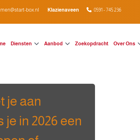
men@start-box.nl
Klazienaveen
0591 - 745 236
me
Diensten
Aanbod
Zoekopdracht
Over Ons
 je aan
 je in 2026 een