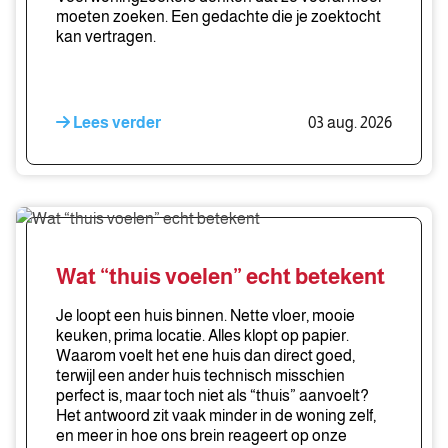
te
moeten zoeken. Een gedachte die je zoektocht
zoeken
kan vertragen.
Lees verder
03 aug. 2026
Wat
“thuis
voelen”
Wat “thuis voelen” echt betekent
echt
betekent
Je loopt een huis binnen. Nette vloer, mooie
keuken, prima locatie. Alles klopt op papier.
Waarom voelt het ene huis dan direct goed,
terwijl een ander huis technisch misschien
perfect is, maar toch niet als “thuis” aanvoelt?
Het antwoord zit vaak minder in de woning zelf,
en meer in hoe ons brein reageert op onze