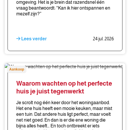
omgeving. Het is je brein dat razendsnel één
vraag beantwoordt: “Kan ik hier ontspannen en
mezelf zijn?”
Lees verder
24 jul. 2026
Waarom
Aankoop
wachten
op
Waarom wachten op het perfecte
het
huis je juist tegenwerkt
perfecte
huis
Je scrolt nog één keer door het woningaanbod.
je
Het ene huis heeft een mooie keuken, maar mist
een tuin. Dat andere huis ligt perfect, maar voelt
juist
net niet goed. En dan is er die ene woning die
tegenwerkt
bijna alles heeft… En toch ontbreekt er iets