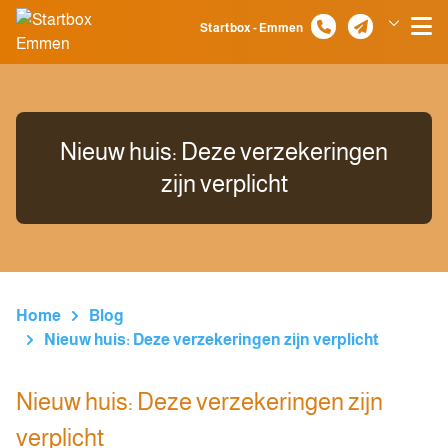
Spring naar inhoud
Startbox - Emmen
Klazienaveen
Nieuw huis: Deze verzekeringen
zijn verplicht
Home
Blog
Nieuw huis: Deze verzekeringen zijn verplicht
Nieuw huis: Deze verzekeringen zijn
verplicht