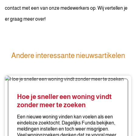
contact met een van onze medewerkers op. Wij vertellen je
er graag meer over!
Andere interessante nieuwsartikelen
Hoe
je
sneller
Hoe je sneller een woning vindt
een
zonder meer te zoeken
woning
vindt
Een nieuwe woning vinden kan voelen als een
zonder
eindeloze zoektocht. Dagelijks Funda bekijken,
meldingen instellen en toch weer misgrijpen.
meer
Veel woningzoekers denken dat ze vooral meer