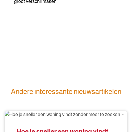
groot verschil maken.
Andere interessante nieuwsartikelen
Hoe
je
sneller
Hoe je sneller een woning vindt