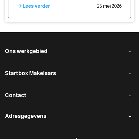
Lees verder
25 mei 2026
Ons werkgebied
Emmen
Klazienaveen
Startbox Makelaars
Emmer-Compascuum
Erica
Verkopen
Gratis waardebepaling
Nieuw-Weerdinge
Zwartemeer
Contact
Waarde indicatie
Gratis zoekservice
Nieuw-Dordrecht
Barger-Compascuum
Kantoor Emmen
Reviews van onze klanten
Adresgegevens
0591 - 820 320
emmen@start-box.nl
Startbox - Emmen