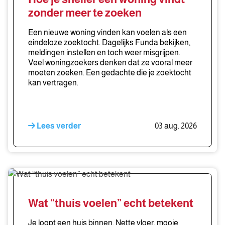
een
zonder meer te zoeken
woning
vindt
Een nieuwe woning vinden kan voelen als een
zonder
eindeloze zoektocht. Dagelijks Funda bekijken,
meldingen instellen en toch weer misgrijpen.
meer
Veel woningzoekers denken dat ze vooral meer
te
moeten zoeken. Een gedachte die je zoektocht
zoeken
kan vertragen.
Lees verder
03 aug. 2026
Wat
“thuis
voelen”
Wat “thuis voelen” echt betekent
echt
betekent
Je loopt een huis binnen. Nette vloer, mooie