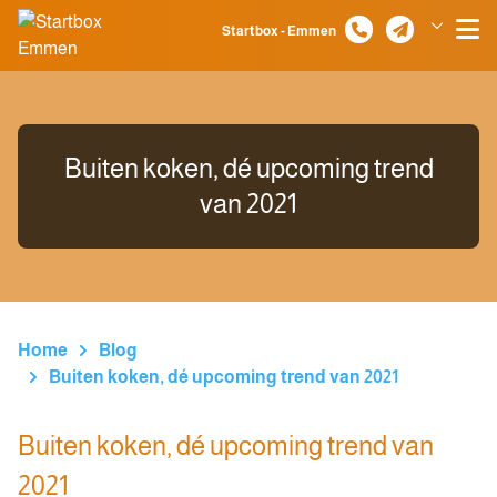
Spring naar inhoud
Startbox - Emmen
Klazienaveen
Buiten koken, dé upcoming trend
van 2021
Home
Blog
Buiten koken, dé upcoming trend van 2021
Buiten koken, dé upcoming trend van
2021