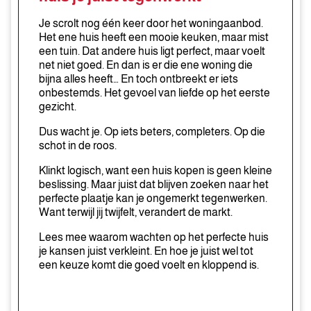
perfecte
huis
Je scrolt nog één keer door het woningaanbod.
je
Het ene huis heeft een mooie keuken, maar mist
een tuin. Dat andere huis ligt perfect, maar voelt
juist
net niet goed. En dan is er die ene woning die
tegenwerkt
bijna alles heeft… En toch ontbreekt er iets
onbestemds. Het gevoel van liefde op het eerste
gezicht.
Dus wacht je. Op iets beters, completers. Op die
schot in de roos.
Klinkt logisch, want een huis kopen is geen kleine
beslissing. Maar juist dat blijven zoeken naar het
perfecte plaatje kan je ongemerkt tegenwerken.
Want terwijl jij twijfelt, verandert de markt.
Lees mee waarom wachten op het perfecte huis
je kansen juist verkleint. En hoe je juist wel tot
een keuze komt die goed voelt en kloppend is.