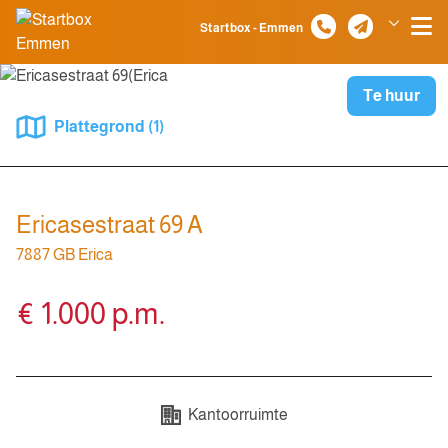
Spring naar inhoud
Startbox - Emmen
Klazienaveen
Te huur
Plattegrond (1)
Ericasestraat 69 A
7887 GB Erica
€ 1.000 p.m.
Kantoorruimte