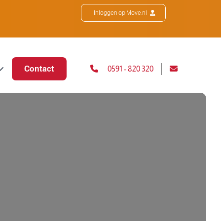
Inloggen op Move.nl
Contact
0591 - 820 320