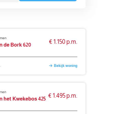
mmen
€ 1.150 p.m.
n de Bork 620
4
Bekijk woning
mmen
€ 1.495 p.m.
n het Kwekebos 425