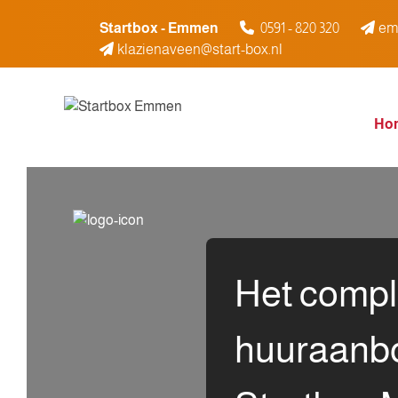
Spring naar inhoud
Startbox - Emmen
0591 - 820 320
em
klazienaveen@start-box.nl
Ho
Het compl
huuraanb