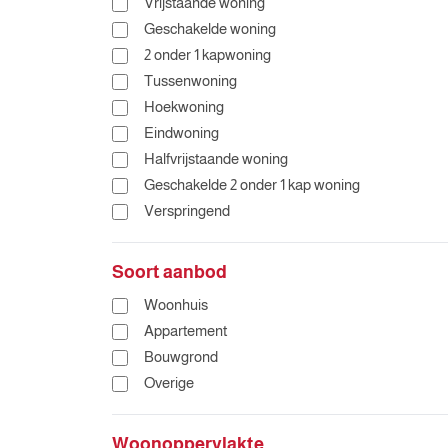
Vrijstaande woning
Geschakelde woning
2 onder 1 kapwoning
Tussenwoning
Hoekwoning
Eindwoning
Halfvrijstaande woning
Geschakelde 2 onder 1 kap woning
Verspringend
Soort aanbod
Woonhuis
Appartement
Bouwgrond
Overige
Woonoppervlakte