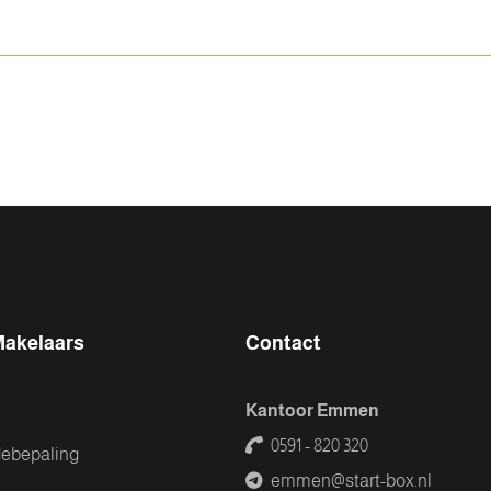
Makelaars
Contact
Kantoor Emmen
0591 - 820 320
debepaling
emmen@start-box.nl