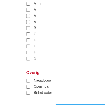
A+++
A++
A+
A
B
C
D
E
F
G
Overig
Nieuwbouw
Open huis
Bij het water