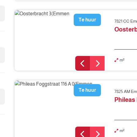
Te huur
7821 CC E
Oosterb
m²
Te huur
7825 AM E
Phileas
m²