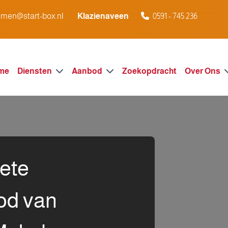
men@start-box.nl
Klazienaveen
0591 - 745 236
me
Diensten
Aanbod
Zoekopdracht
Over Ons
ete
od van