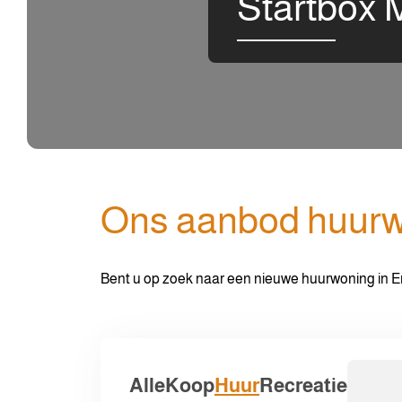
Startbox 
Ons aanbod huur
Bent u op zoek naar een nieuwe huurwoning in E
Alle
Koop
Huur
Recreatie